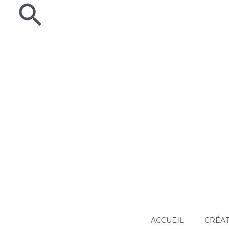
Rechercher
Aller
au
contenu
ACCUEIL
CRÉAT