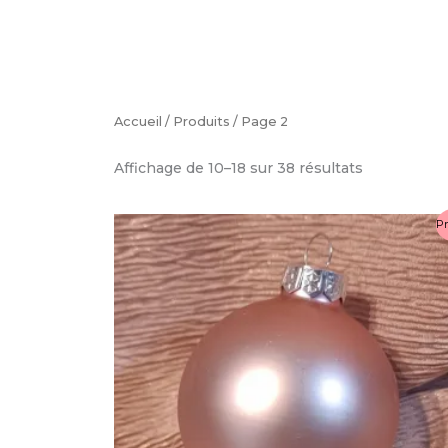
Accueil
/
Produits
/ Page 2
Affichage de 10–18 sur 38 résultats
Le
Le
Ce
P
prix
prix
produit
initial
actuel
a
était :
est :
4.50€.
3.50€.
plusieurs
variations.
Les
options
peuvent
être
choisies
sur