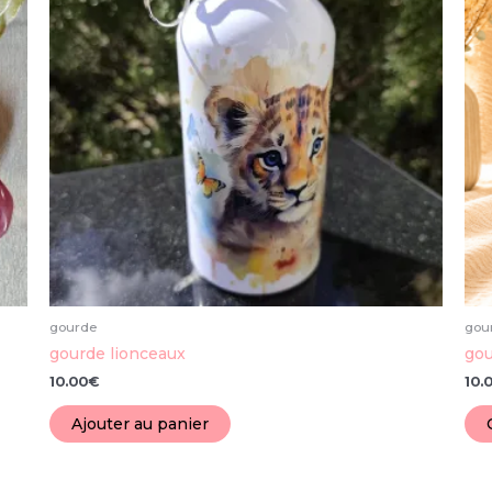
gourde
gou
gourde lionceaux
gou
10.00
€
10.
Ajouter au panier