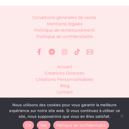
Conditions générales de vente
Mentions légales
Politique de remboursement
Politique de confidentialité
Accueil
Créations Diverses
Créations Personnalisables
Blog
Contact
Nous utilisons des cookies pour vous garantir la meilleure
expérience sur notre site web. Si vous continuez à utiliser ce
© Siana Créa, tous droits réservés
site, nous supposerons que vous en êtes satisfait.
Site réalisé avec ♡ par
Manon Sabrina design
OK
Non
Politique de confidentialité