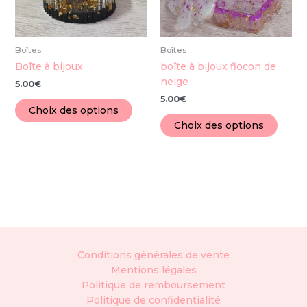
options
optio
peuvent
peuve
être
être
choisies
chois
Boîtes
Boîtes
sur
sur
Boîte à bijoux
boîte à bijoux flocon de
la
la
neige
5.00
€
page
page
5.00
€
du
du
Choix des options
produit
produ
Choix des options
Conditions générales de vente
Mentions légales
Politique de remboursement
Politique de confidentialité