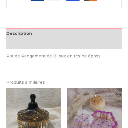
Description
Informations complémentaires
Pot de Rangement de Bijoux en résine époxy
Produits similaires
Ce
Ce
produit
produ
a
a
plusieurs
plusi
variations.
variat
Les
Les