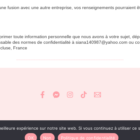
u d’une fusion avec une autre entreprise, vos renseignements pourraient 
pprimer toute information personnelle que nous avons à votre sujet, dé
ponsable des normes de confidentialité à siana140987@yahoo.com ou c
ucluse, France
eilleure expérience sur notre site web. Si vous continuez à utiliser ce
© Siana Créa, tous droits réservés
Site réalisé avec ♡ par
Manon Sabrina design
OK
Non
Politique de confidentialité