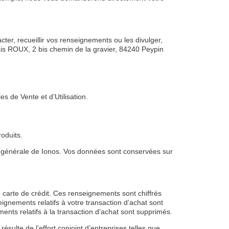
er, recueillir vos renseignements ou les divulger,
s ROUX, 2 bis chemin de la gravier, 84240 Peypin
s de Vente et d’Utilisation.
oduits.
n générale de Ionos. Vos données sont conservées sur
 carte de crédit. Ces renseignements sont chiffrés
gnements relatifs à votre transaction d’achat sont
nts relatifs à la transaction d’achat sont supprimés.
sulte de l’effort conjoint d’entreprises telles que