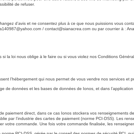
ibilité de refuser.
angez d’avis et ne consentez plus à ce que nous puissions vous contact
na140987@yahoo.com / contact@sianacrea.com ou par courrier à : Anai
la loi nous oblige à le faire ou si vous violez nos Conditions Générale
issent l’hébergement qui nous permet de vous vendre nos services et pr
e de données et les bases de données de Ionos, et dans l’applicatio
le de paiement direct, dans ce cas Ionos stockera vos renseignements de
ie par l’industrie des cartes de paiement (norme PCI-DSS). Les rensei
er votre commande. Une fois votre commande finalisée, les renseigneme
 norme PCI-DSS, gérée par le conseil des normes de sécurité PCI, qui ré