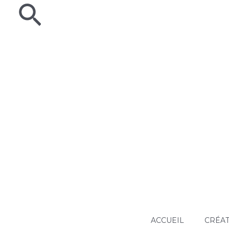
Rechercher
Aller
au
contenu
ACCUEIL
CRÉAT