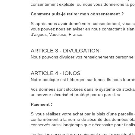
consentement explicite, ou nous vous donnerons la poss
Comment puis-je retirer mon consentement ?
Si après nous avoir donné votre consentement, vous ch
vous pouvez nous en aviser en nous contactant à sia
d’aigues, Vaucluse, France.
ARTICLE 3 - DIVULGATION
Nous pouvons divulger vos renseignements personnels si 
ARTICLE 4 - IONOS
Notre boutique est hébergée sur Ionos. Ils nous fourn
Vos données sont stockées dans le système de stockag
un serveur sécurisé et protégé par un pare-feu.
Paiement :
Si vous réalisez votre achat par le biais d’une parcel
conformément à la norme de sécurité des données établ
conservés aussi longtemps que nécessaire pour finalis
Toutes les passerelles de paiement direct respectent la