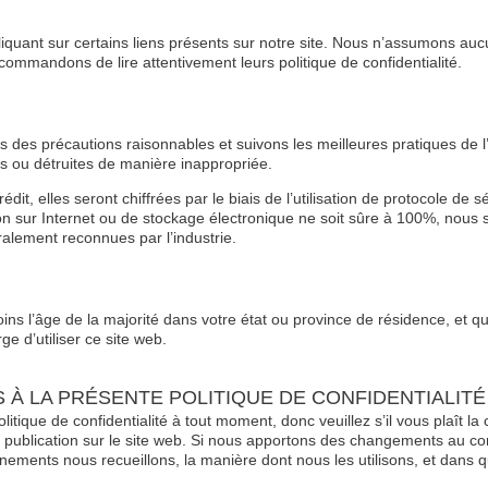
liquant sur certains liens présents sur notre site. Nous n’assumons au
ecommandons de lire attentivement leurs politique de confidentialité.
des précautions raisonnables et suivons les meilleures pratiques de l’
s ou détruites de manière inappropriée.
dit, elles seront chiffrées par le biais de l’utilisation de protocole d
 sur Internet ou de stockage électronique ne soit sûre à 100%, nous 
lement reconnues par l’industrie.
moins l’âge de la majorité dans votre état ou province de résidence, e
e d’utiliser ce site web.
S À LA PRÉSENTE POLITIQUE DE CONFIDENTIALITÉ
litique de confidentialité à tout moment, donc veuillez s’il vous plaît
r publication sur le site web. Si nous apportons des changements au cont
ements nous recueillons, la manière dont nous les utilisons, et dans que