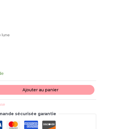
e lune
de
Ajouter au panier
use
ande sécurisée garantie