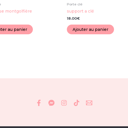
e
Porte clé
use montgolfière
support a clé
18.00
€
ter au panier
Ajouter au panier