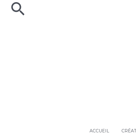
Rechercher
Aller
au
contenu
ACCUEIL
CRÉAT