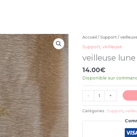
quantité
Accueil
/
Support
/ veilleus
de
Support
,
veilleuse
veilleuse
veilleuse lune
lune
14.00
€
Disponible sur comman
-
+
Catégories :
Support
,
veille
Comm