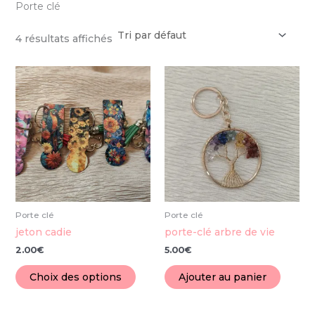
Porte clé
4 résultats affichés
Ce
produit
a
plusieurs
variations.
Les
options
peuvent
être
choisies
Porte clé
Porte clé
sur
jeton cadie
porte-clé arbre de vie
la
2.00
€
5.00
€
page
du
Choix des options
Ajouter au panier
produit