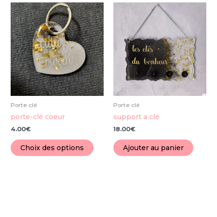
Ce
produit
a
plusieurs
variations.
Les
options
peuvent
être
choisies
Porte clé
Porte clé
sur
porte-clé coeur
support a clé
la
4.00
€
18.00
€
page
du
Choix des options
Ajouter au panier
produit