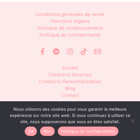
Conditions générales de vente
Mentions légales
Politique de remboursement
Politique de confidentialité
Accueil
Créations Diverses
Créations Personnalisables
Blog
Contact
Nous utilisons des cookies pour vous garantir la meilleure
expérience sur notre site web. Si vous continuez à utiliser ce
© Siana Créa, tous droits réservés
site, nous supposerons que vous en êtes satisfait.
Site réalisé avec ♡ par
Manon Sabrina design
OK
Non
Politique de confidentialité