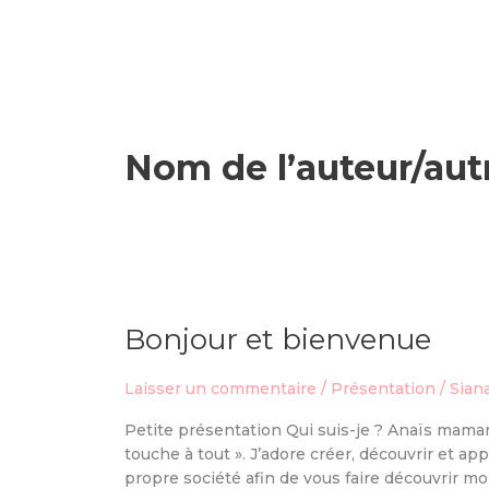
Nom de l’auteur/autr
Bonjour et bienvenue
Bonjour
et
bienvenue
Laisser un commentaire
/
Présentation
/
Sian
Petite présentation Qui suis-je ? Anaïs maman 
touche à tout ». J’adore créer, découvrir et ap
propre société afin de vous faire découvrir m