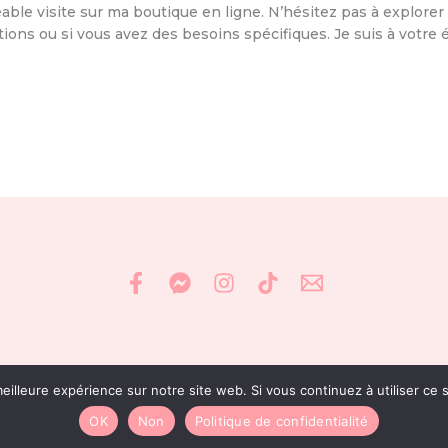
able visite sur ma boutique en ligne. N’hésitez pas à explorer
tions ou si vous avez des besoins spécifiques. Je suis à votre
eilleure expérience sur notre site web. Si vous continuez à utiliser ce
© Siana Créa, tous droits réservés
Site réalisé avec ♡ par
Manon Sabrina design
OK
Non
Politique de confidentialité