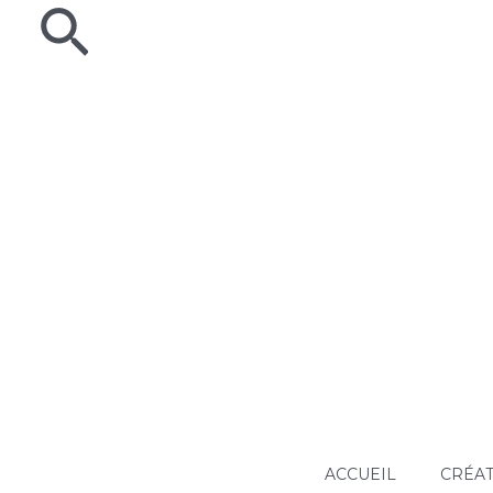
Rechercher
Aller
au
contenu
ACCUEIL
CRÉAT