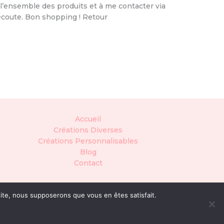
 l’ensemble des produits et à me contacter via
 écoute. Bon shopping ! Retour
Accueil
Créations Diverses
Créations Personnalisables
Blog
Contact
 site, nous supposerons que vous en êtes satisfait.