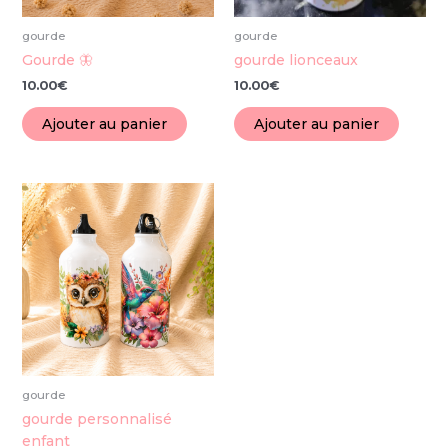
gourde
gourde
Gourde 🦋
gourde lionceaux
10.00
€
10.00
€
Ajouter au panier
Ajouter au panier
Ce
produit
a
plusieurs
variations.
Les
options
peuvent
être
choisies
gourde
sur
gourde personnalisé
la
enfant