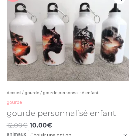
initial
actuel
gourde
était :
est :
personnalisé
12.00€.
10.00€.
enfant
Accueil
/
gourde
/ gourde personnalisé enfant
gourde
gourde personnalisé enfant
12.00
€
10.00
€
animaux