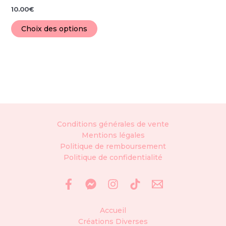
page
10.00
€
du
produit
Choix des options
Conditions générales de vente
Mentions légales
Politique de remboursement
Politique de confidentialité
Accueil
Créations Diverses