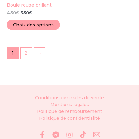
sur
Boule rouge brillant
la
4.50
€
3.50
€
page
du
Choix des options
produit
1
2
→
Conditions générales de vente
Mentions légales
Politique de remboursement
Politique de confidentialité